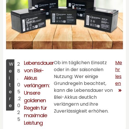
Lebensdauer
Ob im täglichen Einsatz
Me
W
2
oder in der saisonalen
hr
von Blei-
e
8
Nutzung: Wer einige
les
Akkus
i
.
Grundregeln beachtet,
en
t
0
verlängern:
kann die Lebensdauer von
e
5
Unsere
Blei-Akkus deutlich
r
.2
goldenen
verlängern und ihre
e
0
Regeln für
Zuverlässigkeit erhöhen.
2
maximale
5
Leistung