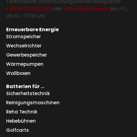
Telefonische Unterstützung und Beratung unter:
+49 4101 37676-0
oder
Schreiben Sie uns
Mo.–Fr.,
08:30 – 17:00 Uhr
Erneuerbare Energie
Stromspeicher
Wechselrichter
Gewerbespeicher
Wärmepumpen
Wallboxen
Batterien für …
Sicherheitstechnik
Reinigungsmaschinen
Reha Technik
Hebebühnen
Golfcarts