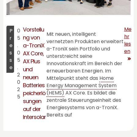
Vorstellu
Me
P
0
Mit neuen, intelligent
hr
ng von
r
5
vernetzten Produkten erweitert
les
a-TroniX
e
.
a-TroniX
sein Portfolio und
en
s
0
AX Core
,
unterstreicht seine
s
5
AX Plus
Innovationskraft im Bereich der
e
.
und
erneuerbaren Energien. Im
2
neuen
Mittelpunkt steht das
Home
0
Batteries
Energy Management System
2
peicherlö
(HEMS)
AX Core
. Es bildet die
5
zentrale Steuerungseinheit des
sungen
Energiesystems von
a-TroniX
.
auf der
Bereits auf
Intersolar