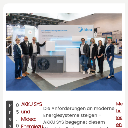
AKKU SYS
Me
P
0
Die Anforderungen an moderne
hr
und
r
5
Energiesysteme steigen –
les
Midea:
e
.
AKKU SYS
begegnet diesem
en
s
0
Energiezu