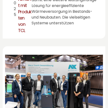
0
t mit
Lösung für energieeffiziente
2
Produk
Wärmeversorgung in Bestands-
5
und Neubauten. Die vielseitigen
ten
Systeme unterstützen
von
TCL