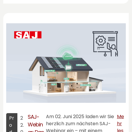
SAJ-
Am 02. Juni 2025 laden wir Sie
Me
Pr
2
herzlich zum nächsten SAJ-
hr
Webin
o
2.
Webinar ein – mit einem
les