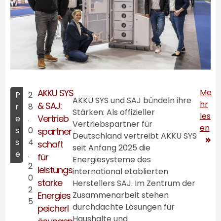
AKKU SYS
Me
P
2
AKKU SYS
und SAJ bündeln ihre
hr
& SAJ:
r
8
Stärken: Als offizieller
les
Vertrieb
e
.
Vertriebspartner für
en
s
0
spartner
Deutschland vertreibt
AKKU SYS
s
4
schaft
seit Anfang 2025 die
e
.
für
Energiesysteme des
2
leistungs
international etablierten
0
starke
Herstellers SAJ. Im Zentrum der
2
Energies
Zusammenarbeit stehen
5
durchdachte Lösungen für
peicherl
Haushalte und