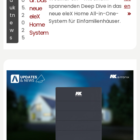
ar: Das
d
0
spannenden Deep Dive in das
en
uk
5.
neue
neue eleX Home All-in-One-
tn
2
eleX
System für Einfamilienhäuser.
e
0
Home
w
2
System
s
5