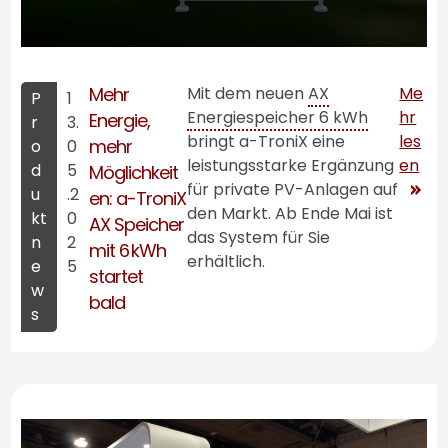
Mehr
Mit dem neuen
AX
Me
P
1
Energiespeicher 6 kWh
hr
Energie,
r
3.
bringt
a-TroniX
eine
les
mehr
o
0
leistungsstarke Ergänzung
en
d
5
Möglichkeit
für private PV-Anlagen auf
u
.2
en:
a-TroniX
den Markt. Ab Ende Mai ist
kt
0
AX Speicher
das System für Sie
n
2
mit 6 kWh
erhältlich.
e
5
startet
w
bald
s