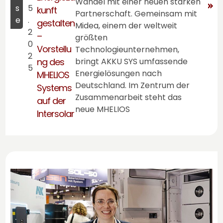
Wandel mit einer neuen starken
s
5
kunft
Partnerschaft. Gemeinsam mit
e
.
gestalten
Midea, einem der weltweit
2
–
größten
0
Vorstellu
Technologieunternehmen,
2
ng des
bringt
AKKU SYS
umfassende
5
Energielösungen nach
MHELIOS
Deutschland. Im Zentrum der
Systems
Zusammenarbeit steht das
auf der
neue MHELIOS
Intersolar