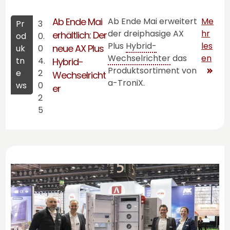
Ab Ende Mai
Ab Ende Mai erweitert
Me
Pr
3
der dreiphasige AX
hr
erhältlich: Der
od
0.
Plus
Hybrid-
les
neue AX Plus
uk
0
Wechselrichter
das
en
tn
4.
Hybrid-
Produktsortiment von
e
2
Wechselricht
a-TroniX
.
ws
0
er
2
5