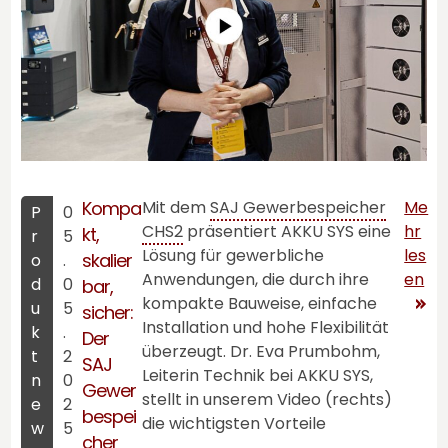
Kompa
Mit dem
SAJ Gewerbespeicher
Me
P
0
CHS2
präsentiert
AKKU SYS
eine
hr
kt,
r
5
Lösung für gewerbliche
les
skalier
o
.
Anwendungen, die durch ihre
en
d
0
bar,
kompakte Bauweise, einfache
u
5
sicher:
Installation und hohe Flexibilität
k
.
Der
überzeugt. Dr. Eva Prumbohm,
t
2
SAJ
Leiterin Technik bei
AKKU SYS
,
n
0
Gewer
stellt in unserem Video (rechts)
e
2
bespei
die wichtigsten Vorteile
w
5
cher