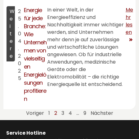
Energie
In einer Welt, in der
Me
W
2
Energieeffizienz und
hr
für jede
e
5
Nachhaltigkeit immer wichtiger
les
Branche:
i
.
werden, sind Unternehmen
en
t
0
Wie
mehr denn je auf zuverlässige
e
4
Unterneh
und wirtschaftliche Lösungen
r
.
men von
angewiesen. Ob für industrielle
e
2
vielseitig
Anwendungen, medizinische
0
en
Geräte oder die
2
Energielö
Elektromobilität – die richtige
5
sungen
Energiequelle ist entscheidend.
profitiere
n
Voriger
1
2
3
4
...
9
Nächster
Service Hotline