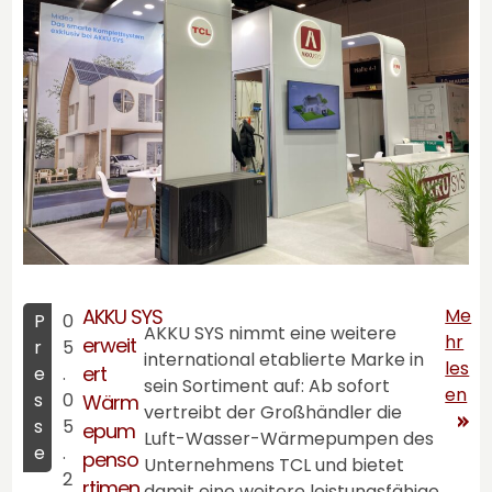
AKKU SYS
Me
P
0
AKKU SYS
nimmt eine weitere
hr
erweit
r
5
international etablierte Marke in
les
ert
e
.
sein Sortiment auf: Ab sofort
en
s
0
Wärm
vertreibt der Großhändler die
s
5
epum
Luft-Wasser-Wärmepumpen des
e
.
penso
Unternehmens TCL und bietet
2
rtimen
damit eine weitere leistungsfähige