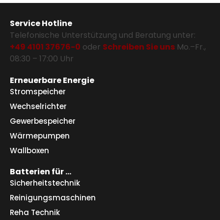
Service Hotline
Telefonische Unterstützung und Beratung unter:
+49 4101 37676-0
oder
Schreiben Sie uns
Mo.–Fr.,
08:30 – 17:00 Uhr
Erneuerbare Energie
Stromspeicher
Wechselrichter
Gewerbespeicher
Wärmepumpen
Wallboxen
Batterien für …
Sicherheitstechnik
Reinigungsmaschinen
Reha Technik