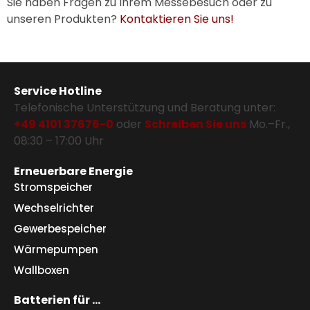
Sie haben Fragen zu Ihrem Messebesuch oder zu
unseren Produkten?
Kontaktieren Sie uns!
Service Hotline
Telefonische Unterstützung und Beratung unter:
+49 4101 37676-0
oder
Schreiben Sie uns
Mo.–Fr.,
08:30 – 17:00 Uhr
Erneuerbare Energie
Stromspeicher
Wechselrichter
Gewerbespeicher
Wärmepumpen
Wallboxen
Batterien für …