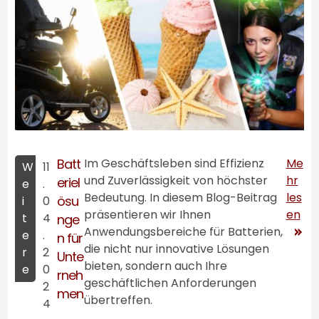
Batt
Im Geschäftsleben sind Effizienz
Me
W
11
und Zuverlässigkeit von höchster
hr
eriel
e
.
Bedeutung. In diesem Blog-Beitrag
les
ösu
i
0
präsentieren wir Ihnen
en
t
4
nge
Anwendungsbereiche für Batterien,
e
.
n für
die nicht nur innovative Lösungen
r
2
Unte
bieten, sondern auch Ihre
e
0
rneh
geschäftlichen Anforderungen
2
men
übertreffen.
4