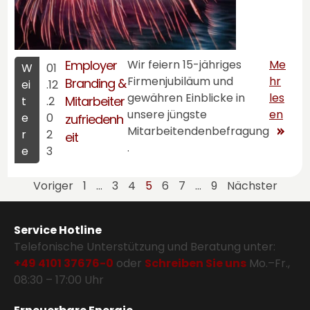
Employer
Wir feiern 15-jähriges
Me
W
01
Firmenjubiläum und
hr
Branding &
ei
.12
gewähren Einblicke in
les
Mitarbeiter
t
.2
unsere jüngste
en
e
0
zufriedenh
Mitarbeitendenbefragung
r
2
eit
.
e
3
Voriger
1
...
3
4
5
6
7
...
9
Nächster
Service Hotline
Telefonische Unterstützung und Beratung unter:
+49 4101 37676-0
oder
Schreiben Sie uns
Mo.–Fr.,
08:30 – 17:00 Uhr