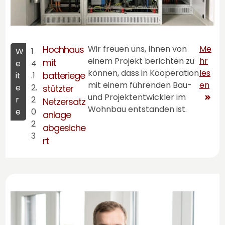
Hochhaus
Wir freuen uns, Ihnen von
Me
W
1
einem Projekt berichten zu
hr
mit
e
4
können, dass in Kooperation
les
batteriege
it
.1
mit einem führenden Bau-
en
e
2.
stützter
und Projektentwickler im
r
2
Netzersatz
Wohnbau entstanden ist.
e
0
anlage
2
abgesiche
3
rt