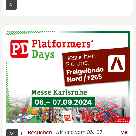
s
Besuchen
Wir sind vom 06.-07.
Me
M
1