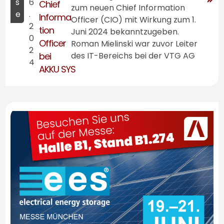
s
6
Chief
zum neuen Chief Information
e
.
Informa
Officer (CIO) mit Wirkung zum 1.
2
tion
Juni 2024 bekanntzugeben.
0
Officer
Roman Mielinski war zuvor Leiter
2
bei
des IT-Bereichs bei der VTG AG
4
AKKU SYS