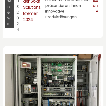
der Solar
se
0
präsentieren Ihnen
en
n
3.
Solutions
innovative
e
2
Bremen
Produktlösungen.
w
0
2024
s
2
4