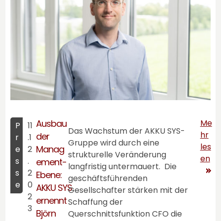
Ausbau
Me
P
11
Das Wachstum der
AKKU SYS
-
hr
der
r
.1
Gruppe wird durch eine
les
Manag
e
2
strukturelle Veränderung
en
s
.
ement-
langfristig untermauert. Die
s
2
Ebene:
geschäftsführenden
e
0
AKKU SYS
Gesellschafter stärken mit der
2
ernennt
Schaffung der
3
Björn
Querschnittsfunktion CFO die