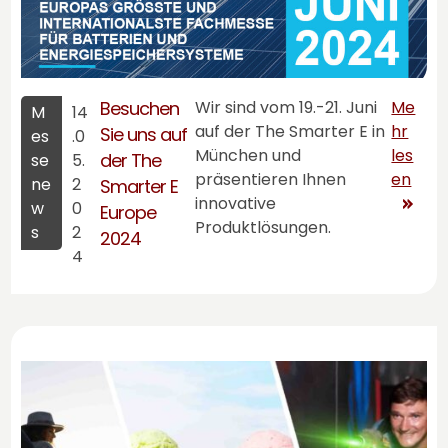
Besuchen
Wir sind vom 19.-21. Juni
Me
M
14
auf der The Smarter E in
hr
Sie uns auf
es
.0
München und
les
der The
se
5.
präsentieren Ihnen
en
ne
2
Smarter E
innovative
w
0
Europe
Produktlösungen.
s
2
2024
4