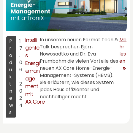
Intelli
In unserem neuen Format Tech &
Me
P
1
Talk besprechen Björn
hr
gente
r
7
Nowosadtko und Dr. Eva
les
s
o
.
Prumbohm die vielen Vorteile des
en
d
0
Energi
neuen
AX Core
Home-Energie-
u
6
eman
Management-Systems (HEMS).
k
.
age
Sie erläutern, wie dieses System
t
2
ment
jedes Haus effizienter und
n
0
mit
nachhaltiger macht.
e
2
AX Core
w
4
s