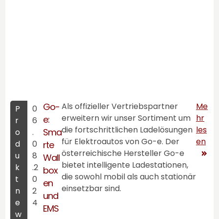
Go-
Als offizieller Vertriebspartner
Me
P
0
erweitern wir unser Sortiment um
hr
e:
r
6
die fortschrittlichen Ladelösungen
les
Sma
o
.
für Elektroautos von Go-e. Der
en
d
0
rte
österreichische Hersteller Go-e
u
8
Wall
bietet intelligente Ladestationen,
k
.2
box
die sowohl mobil als auch stationär
t
0
en
einsetzbar sind.
n
2
und
e
4
EMS
w