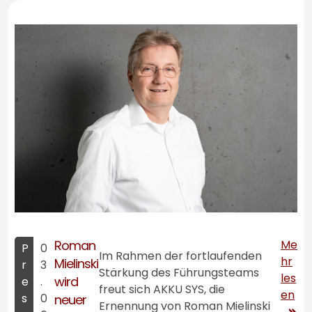
Roman
Me
P
0
Im Rahmen der fortlaufenden
hr
Mielinski
r
3
Stärkung des Führungsteams
les
wird
e
.
freut sich
AKKU SYS
, die
en
s
0
neuer
Ernennung von Roman Mielinski