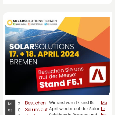
Besuchen
Wir sind vom 17. und 18.
Me
M
2
April wieder auf der Solar
hr
Sie uns auf
es
0.
Solutions in Bremen und
les