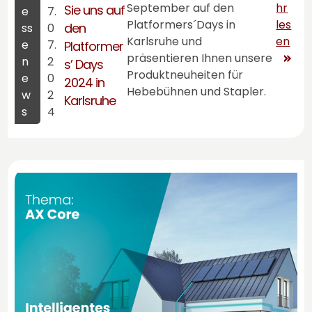
September auf den
hr
Sie uns auf
e
7.
Platformers´Days in
les
den
ss
0
Karlsruhe und
en
e
7.
Platformer
präsentieren Ihnen unsere
n
2
s’ Days
Produktneuheiten für
e
0
2024 in
Hebebühnen und Stapler.
w
2
Karlsruhe
s
4