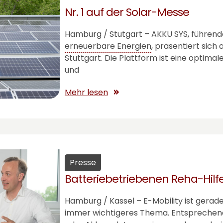
Nr. 1 auf der Solar-Messe
Hamburg / Stutgart –
AKKU SYS
, führen
erneuerbare Energien
, präsentiert sich
Stuttgart. Die Plattform ist eine optima
und
Mehr lesen
Presse
Batteriebetriebenen Reha-Hilf
Hamburg / Kassel – E-Mobility ist gerad
immer wichtigeres Thema. Entsprechend