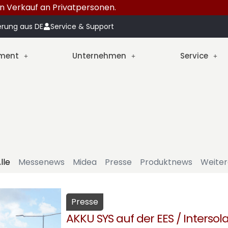
n Verkauf an Privatpersonen.
erung aus DE
Service & Support
iment
Unternehmen
Service
lle
Messenews
Midea
Presse
Produktnews
Weiter
Presse
AKKU SYS
auf der EES / Intersola