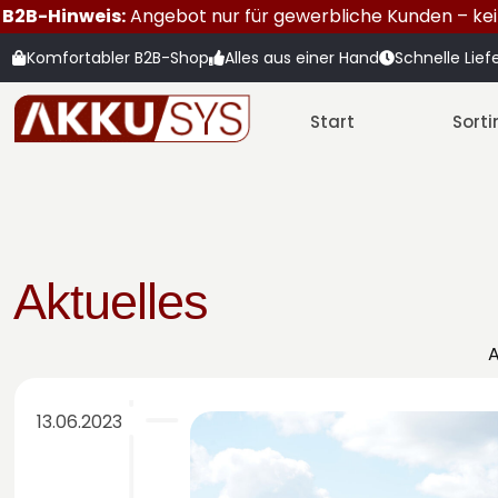
B2B-Hinweis:
Angebot nur für gewerbliche Kunden – kei
Komfortabler B2B-Shop
Alles aus einer Hand
Schnelle Lief
Start
Sort
Aktuelles
A
13.06.2023