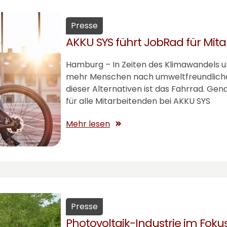
Presse
AKKU SYS
führt JobRad für Mita
Hamburg – In Zeiten des Klimawandels 
mehr Menschen nach umweltfreundlichen
dieser Alternativen ist das Fahrrad. Ge
für alle Mitarbeitenden bei
AKKU SYS
Mehr lesen
Presse
Photovoltaik-Industrie im Foku